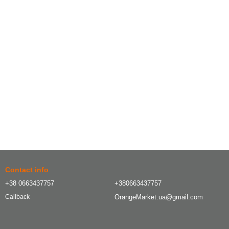
Contact info
+38 0663437757
+380663437757
OrangeMarket.ua@gmail.com
Callback