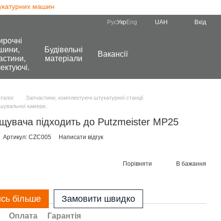
турних машин
Рус
Укр
Eng
UAH
Вхід
ирочні
шини,
Будівельні
Вакансії
астини,
матеріали
ектуючі.
аталог
Запчастини, комплектуючі штукатурної станції.
шувальної камери.
щувача підходить до Putzmeister MP25
Артикул: CZC005
Написати відгук
Порівняти
В бажання
ись більше
Замовити швидко
Оплата
Гарантія