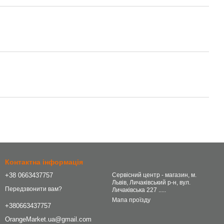
Контактна інформація
+38 0663437757
Сервісний центр - магазин, м.
Львів, Личаківський р-н, вул.
Передзвонити вам?
Личаківська 227 .....
Мапа проїзду
+380663437757
OrangeMarket.ua@gmail.com