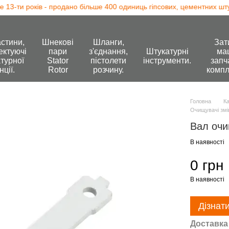
-ти років - продано більше 400 одиниць гіпсових, цементних штука
стини,
Шнекові
Шланги,
Зат
ектуючі
пари
з'єднання,
Штукатурні
ма
турної
Stator
пістолети
інструменти.
запч
нції.
Rotor
розчину.
компл
Головна
К
Очищувачі змі
Вал очи
В наявності
0 грн
В наявності
Дізнат
Доставка