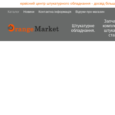
ексно сервісний центр штукатурного обладнання - досвід більше 13
Перейти до основного контенту
Каталог
Новини
Контактна інформація
Відгуки про магазин
Запча
Штукатурне
компл
обладнання.
штука
ста