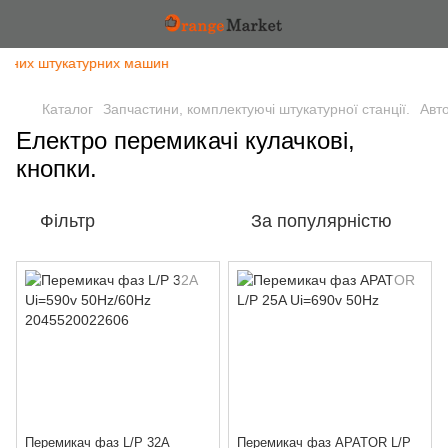
нтних штукатурних машин
Каталог
Запчастини, комплектуючі штукатурної станції.
Авто
Електро перемикачі кулачкові,
кнопки.
Фільтр
За популярністю
Перемикач фаз L/P 32A
Перемикач фаз APATOR L/P