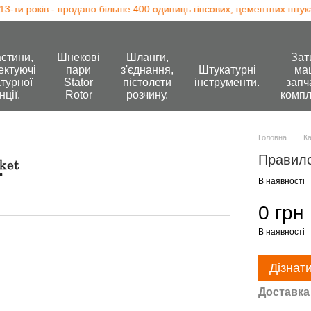
-ти років - продано більше 400 одиниць гіпсових, цементних штука
стини,
Шнекові
Шланги,
Зат
ектуючі
пари
з'єднання,
Штукатурні
ма
турної
Stator
пістолети
інструменти.
запч
нції.
Rotor
розчину.
компл
Головна
К
Правило
В наявності
0 грн
В наявності
Дізнат
Доставка