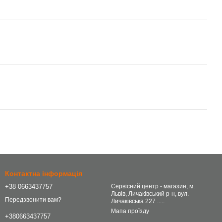
Контактна інформація
+38 0663437757
Сервісний центр - магазин, м.
Львів, Личаківський р-н, вул.
Передзвонити вам?
Личаківська 227 .....
Мапа проїзду
+380663437757