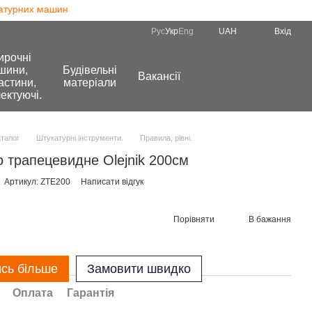
турних машин
Рус
Укр
Eng
UAH
Вхід
ирочні
шини,
Будівельні
Вакансії
астини,
матеріали
ектуючі.
аталог
Штукатурні інструменти.
Правила, рівні.
 трапецевидне Olejnik 200см
Артикул: ZTE200
Написати відгук
Порівняти
В бажання
ись більше
Замовити швидко
Оплата
Гарантія