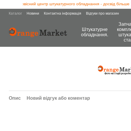
ексно сервісний центр штукатурного обладнання - досвід більше 13
Перейти до основного контенту
Каталог
Новини
Контактна інформація
Відгуки про магазин
Запча
Штукатурне
компл
обладнання.
штука
ста
Опис
Новий відгук або коментар