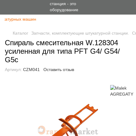
укатурных машин
Каталог
Запчасти, комплектующие штукатурной станции.
С
Спираль смесительная W.128304
усиленная для типа PFT G4/ G54/
G5c
Артикул:
CZM041
Оставить отзыв