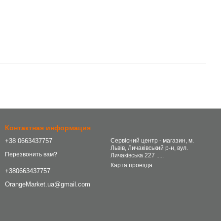
Контактная информация
+38 0663437757
Сервісний центр - магазин, м.
Львів, Личаківський р-н, вул.
Перезвонить вам?
Личаківська 227 .....
Карта проезда
+380663437757
OrangeMarket.ua@gmail.com