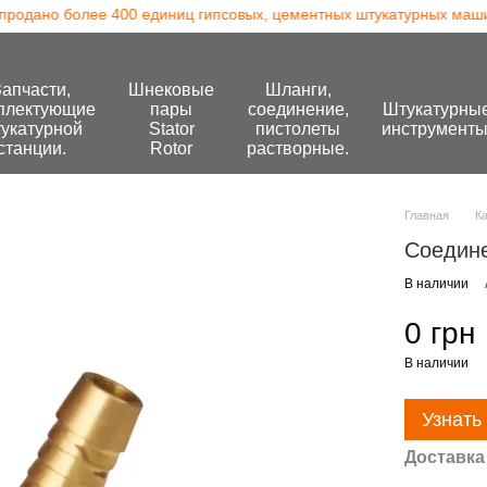
одано более 400 единиц гипсовых, цементных штукатурных машин
Запчасти,
Шнековые
Шланги,
плектующие
пары
соединение,
Штукатурны
укатурной
Stator
пистолеты
инструменты
станции.
Rotor
растворные.
Главная
К
Соедине
В наличии
0 грн
В наличии
Узнать
Доставка