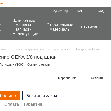
Рус
Укр
Eng
UAH
Вход
Затирочные
е
машины,
Строительные
Вакансии
.
запчасти,
материалы
комплектующие.
аталог
Шланги, соединение, пистолеты растворные.
Соединения Geka.
ние GEKA 3/8 под шланг
Артикул: HYZ007
Оставить отзыв
К сравнению
В желания
 больше
Быстрый заказ
Оплата
Гарантия