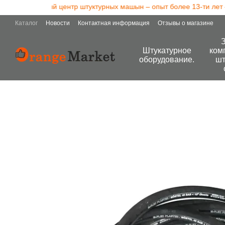
но сервисный центр штуктурных машын – опыт более 13-ти лет – 
Перейти к основному контенту
Каталог
Новости
Контактная информация
Отзывы о магазине
Штукатурное
ком
оборудование.
шт