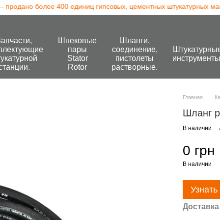
продано более 400 единиц гипсовых, цементных штукатурных машин
Запчасти,
Шнековые
Шланги,
плектующие
пары
соединение,
Штукатурны
укатурной
Stator
пистолеты
инструменты
станции.
Rotor
растворные.
Главная
К
Шланг р
В наличии
0 грн
В наличии
Узнать
Доставка