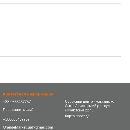
Контактная информация
+38 0663437757
Сервісний центр - магазин, м.
Львів, Личаківський р-н, вул.
Перезвонить вам?
Личаківська 227 .....
Карта проезда
+380663437757
OrangeMarket.ua@gmail.com