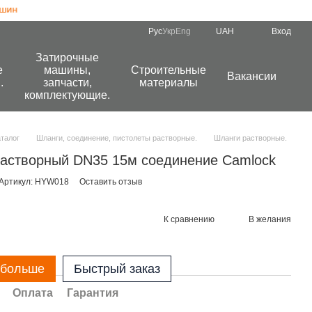
Рус
Укр
Eng
UAH
Вход
Затирочные
е
машины,
Строительные
Вакансии
.
запчасти,
материалы
комплектующие.
аталог
Шланги, соединение, пистолеты растворные.
Шланги растворные.
астворный DN35 15м соединение Camlock
Артикул: HYW018
Оставить отзыв
К сравнению
В желания
 больше
Быстрый заказ
Оплата
Гарантия