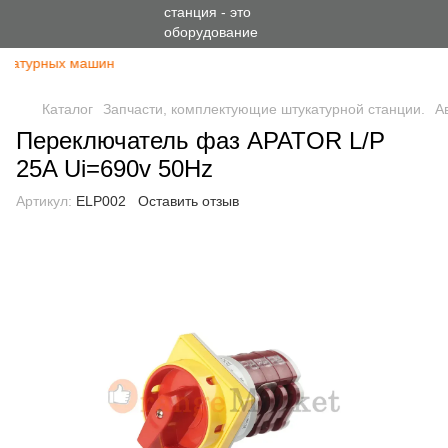
укатурных машин
Каталог
Запчасти, комплектующие штукатурной станции.
А
Переключатель фаз APATOR L/P
25A Ui=690v 50Hz
Артикул:
ELP002
Оставить отзыв