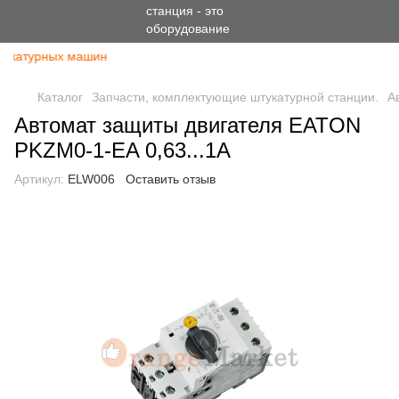
тукатурных машин
Каталог
Запчасти, комплектующие штукатурной станции.
А
Автомат защиты двигателя EATON
PKZM0-1-EA 0,63...1A
Артикул:
ELW006
Оставить отзыв